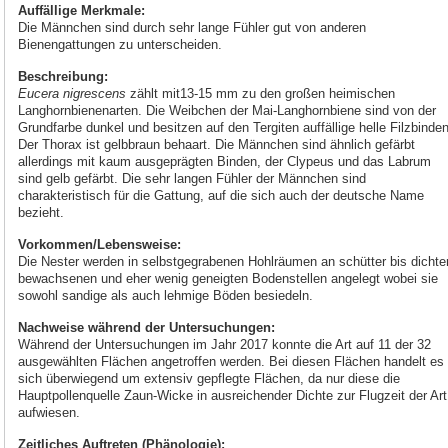
Auffällige Merkmale:
Die Männchen sind durch sehr lange Fühler gut von anderen
Bienengattungen zu unterscheiden.
Beschreibung:
Eucera nigrescens
zählt mit13-15 mm zu den großen heimischen
Langhornbienenarten. Die Weibchen der Mai-Langhornbiene sind von der
Grundfarbe dunkel und besitzen auf den Tergiten auffällige helle Filzbinden
Der Thorax ist gelbbraun behaart. Die Männchen sind ähnlich gefärbt
allerdings mit kaum ausgeprägten Binden, der Clypeus und das Labrum
sind gelb gefärbt. Die sehr langen Fühler der Männchen sind
charakteristisch für die Gattung, auf die sich auch der deutsche Name
bezieht.
Vorkommen/Lebensweise:
Die Nester werden in selbstgegrabenen Hohlräumen an schütter bis dichte
bewachsenen und eher wenig geneigten Bodenstellen angelegt wobei sie
sowohl sandige als auch lehmige Böden besiedeln.
Nachweise während der Untersuchungen:
Während der Untersuchungen im Jahr 2017 konnte die Art auf 11 der 32
ausgewählten Flächen angetroffen werden. Bei diesen Flächen handelt es
sich überwiegend um extensiv gepflegte Flächen, da nur diese die
Hauptpollenquelle Zaun-Wicke in ausreichender Dichte zur Flugzeit der Art
aufwiesen.
Zeitliches Auftreten (Phänologie):