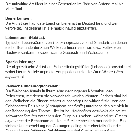
Die univoltine Art fliegt in einer Generation im Jahr von Anfang Mai bis
Mitte Juni.
Bemerkungen:
Die Art ist die häufigste Langhornbienenart in Deutschland und weit
verbreitet. Insgesamt ist sie mäßig häufig anzutreffen.
Lebensraum (Habitat):
Typische Lebensräume von
Eucera nigrescens
sind Standorte an denen
reiche Bestände der Zaun-Wicke zu finden sind wie etwa Fettwiesen,
Hochwasserdämme sowie warme Gebüsch- und Waldsäume.
Spezialisierung:
Die oligolektische Art ist auf Schmetterlingsblütler (Fabaceae) spezialisiert
wobei hier in Mitteleuropa die Hauptpollenquelle die Zaun-Wicke (
Vica
sepium
) ist.
Verwechslungsmöglichkeiten:
Die Weibchen ähneln in ihrem eher gedrungenen Körperbau den
Pelzbienen, mit denen sie verwechselt werden könnten. Jedoch sind bei
den Weibchen die Binden stärker ausgeprägt und wirken filzig. Von der
Gebänderten Pelzbiene (
Anthophora aestivalis
) unterscheiden sie sich in
der Behaarung des Thorax. Hier ist bei
Anthophora aestivalis
ein breiter
schwarzer Streifen zwischen den Flügeln zu sehen, während bei
Eucera
nigrescens
die Behaarung an dieser Stelle einheitlich braungelb ist. Eine
sichere Unterscheidung der Gattungen gelingt hier ebenfalls über die
Flügeladerung. Während Pelzbienen nur drei Cubitalzellen auf den