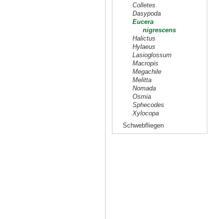
Colletes
Dasypoda
Eucera
nigrescens
Halictus
Hylaeus
Lasioglossum
Macropis
Megachile
Melitta
Nomada
Osmia
Sphecodes
Xylocopa
Schwebfliegen