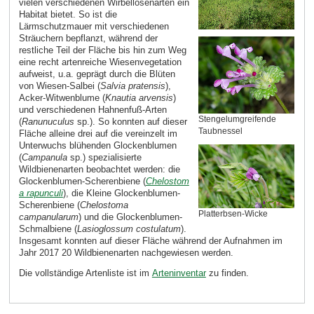
vielen verschiedenen Wirbellosenarten ein
Habitat bietet. So ist die
Lärmschutzmauer mit verschiedenen
Sträuchern bepflanzt, während der
restliche Teil der Fläche bis hin zum Weg
eine recht artenreiche Wiesenvegetation
aufweist, u.a. geprägt durch die Blüten
von Wiesen-Salbei (
Salvia pratensis
),
Acker-Witwenblume (
Knautia arvensis
)
und verschiedenen Hahnenfuß-Arten
Stengelumgreifende
(
Ranunuculus
sp.). So konnten auf dieser
Taubnessel
Fläche alleine drei auf die vereinzelt im
Unterwuchs blühenden Glockenblumen
(
Campanula
sp.) spezialisierte
Wildbienenarten beobachtet werden: die
Glockenblumen-Scherenbiene (
Chelostom
a rapunculi
), die Kleine Glockenblumen-
Scherenbiene (
Chelostoma
Platterbsen-Wicke
campanularum
) und die Glockenblumen-
Schmalbiene (
Lasioglossum costulatum
).
Insgesamt konnten auf dieser Fläche während der Aufnahmen im
Jahr 2017 20 Wildbienenarten nachgewiesen werden.
Die vollständige Artenliste ist im
Arteninventar
zu finden.