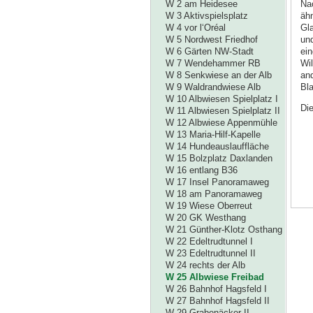
W 2 am Heidesee
Na
W 3 Aktivspielsplatz
ähn
W 4 vor l‘Oréal
Gl
W 5 Nordwest Friedhof
un
W 6 Gärten NW-Stadt
ei
W 7 Wendehammer RB
Wil
W 8 Senkwiese an der Alb
an
W 9 Waldrandwiese Alb
Bla
W 10 Albwiesen Spielplatz I
Die
W 11 Albwiesen Spielplatz II
W 12 Albwiese Appenmühle
W 13 Maria-Hilf-Kapelle
W 14 Hundeauslauffläche
W 15 Bolzplatz Daxlanden
W 16 entlang B36
W 17 Insel Panoramaweg
W 18 am Panoramaweg
W 19 Wiese Oberreut
W 20 GK Westhang
W 21 Günther-Klotz Osthang
W 22 Edeltrudtunnel I
W 23 Edeltrudtunnel II
W 24 rechts der Alb
W 25 Albwiese Freibad
W 26 Bahnhof Hagsfeld I
W 27 Bahnhof Hagsfeld II
W 29 Grabenäcker II