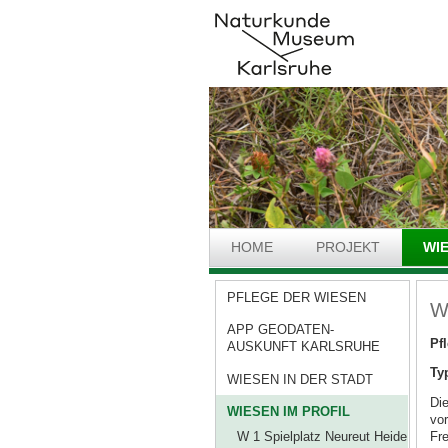
HOME
PROJEKT
WI
PFLEGE DER WIESEN
W
APP GEODATEN-
Pf
AUSKUNFT KARLSRUHE
Ty
WIESEN IN DER STADT
Die
WIESEN IM PROFIL
vo
W 1 Spielplatz Neureut Heide
Fre