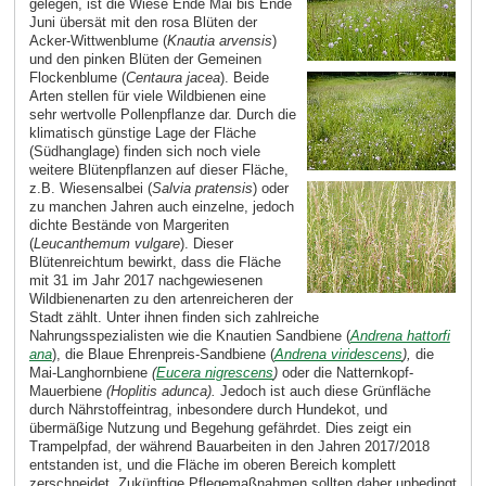
gelegen, ist die Wiese Ende Mai bis Ende
Juni übersät mit den rosa Blüten der
Acker-Wittwenblume (
Knautia arvensis
)
und den pinken Blüten der Gemeinen
Flockenblume (
Centaura jacea
). Beide
Arten stellen für viele Wildbienen eine
sehr wertvolle Pollenpflanze dar. Durch die
klimatisch günstige Lage der Fläche
(Südhanglage) finden sich noch viele
weitere Blütenpflanzen auf dieser Fläche,
z.B. Wiesensalbei (
Salvia pratensis
) oder
zu manchen Jahren auch einzelne, jedoch
dichte Bestände von Margeriten
(
Leucanthemum vulgare
). Dieser
Blütenreichtum bewirkt, dass die Fläche
mit 31 im Jahr 2017 nachgewiesenen
Wildbienenarten zu den artenreicheren der
Stadt zählt. Unter ihnen finden sich zahlreiche
Nahrungsspezialisten wie die Knautien Sandbiene (
Andrena hattorfi
ana
), die Blaue Ehrenpreis-Sandbiene (
Andrena viridescens
),
die
Mai-Langhornbiene
(
Eucera nigrescens
)
oder die Natternkopf-
Mauerbiene
(
Hoplitis adunca).
Jedoch ist auch diese Grünfläche
durch Nährstoffeintrag, inbesondere durch Hundekot, und
übermäßige Nutzung und Begehung gefährdet. Dies zeigt ein
Trampelpfad, der während Bauarbeiten in den Jahren 2017/2018
entstanden ist, und die Fläche im oberen Bereich komplett
zerschneidet. Zukünftige Pflegemaßnahmen sollten daher unbedingt