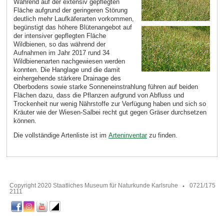
Während auf der extensiv gepflegten
Fläche aufgrund der geringeren Störung
deutlich mehr Laufkäferarten vorkommen,
begünstigt das höhere Blütenangebot auf
der intensiver gepflegten Fläche
Wildbienen, so das während der
Aufnahmen im Jahr 2017 rund 34
Wildbienenarten nachgewiesen werden
konnten. Die Hanglage und die damit
einhergehende stärkere Drainage des
Oberbodens sowie starke Sonneneinstrahlung führen auf beiden
Flächen dazu, dass die Pflanzen aufgrund von Abfluss und
Trockenheit nur wenig Nährstoffe zur Verfügung haben und sich so
Kräuter wie der Wiesen-Salbei recht gut gegen Gräser durchsetzen
können.
Die vollständige Artenliste ist im
Arteninventar
zu finden.
Copyright 2020 Staatliches Museum für Naturkunde Karlsruhe
0721/175
2111