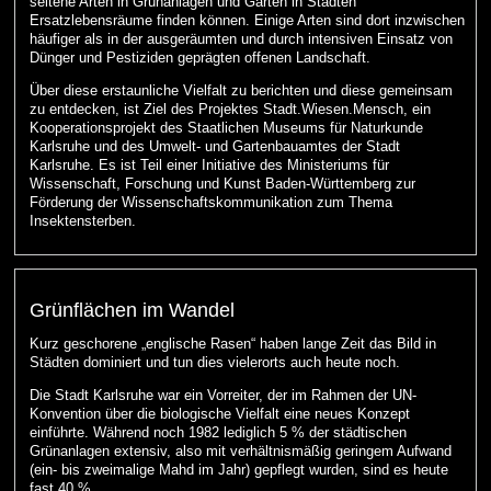
seltene Arten in Grünanlagen und Gärten in Städten
Ersatzlebensräume finden können. Einige Arten sind dort inzwischen
häufiger als in der ausgeräumten und durch intensiven Einsatz von
Dünger und Pestiziden geprägten offenen Landschaft.
Über diese erstaunliche Vielfalt zu berichten und diese gemeinsam
zu entdecken, ist Ziel des Projektes Stadt.Wiesen.Mensch, ein
Kooperationsprojekt des Staatlichen Museums für Naturkunde
Karlsruhe und des Umwelt- und Gartenbauamtes der Stadt
Karlsruhe. Es ist Teil einer Initiative des Ministeriums für
Wissenschaft, Forschung und Kunst Baden-Württemberg zur
Förderung der Wissenschaftskommunikation zum Thema
Insektensterben.
Grünflächen im Wandel
Kurz geschorene „englische Rasen“ haben lange Zeit das Bild in
Städten dominiert und tun dies vielerorts auch heute noch.
Die Stadt Karlsruhe war ein Vorreiter, der im Rahmen der UN-
Konvention über die biologische Vielfalt eine neues Konzept
einführte. Während noch 1982 lediglich 5 % der städtischen
Grünanlagen extensiv, also mit verhältnismäßig geringem Aufwand
(ein- bis zweimalige Mahd im Jahr) gepflegt wurden, sind es heute
fast 40 %.