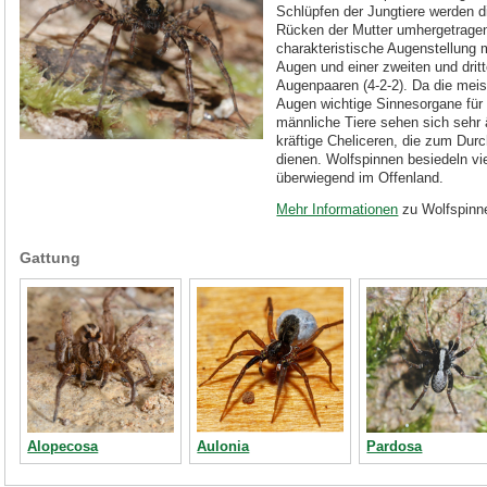
Schlüpfen der Jungtiere werden 
Rücken der Mutter umhergetragen
charakteristische Augenstellung m
Augen und einer zweiten und drit
Augenpaaren (4-2-2). Da die meist
Augen wichtige Sinnesorgane für
männliche Tiere sehen sich sehr
kräftige Cheliceren, die zum Du
dienen. Wolfspinnen besiedeln vie
überwiegend im Offenland.
Mehr Informationen
zu Wolfspinn
Gattung
Alopecosa
Aulonia
Pardosa